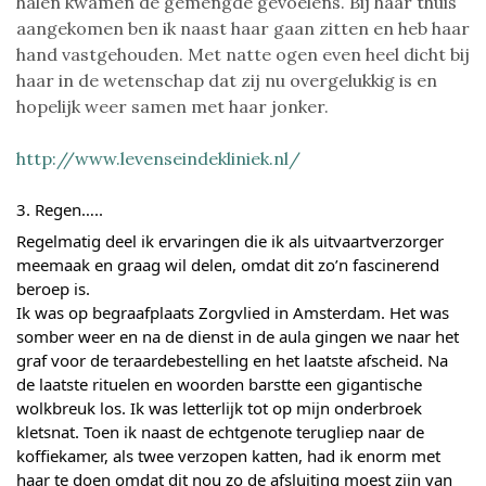
halen kwamen de gemengde gevoelens. Bij haar thuis
aangekomen ben ik naast haar gaan zitten en heb haar
hand vastgehouden. Met natte ogen even heel dicht bij
haar in de wetenschap dat zij nu overgelukkig is en
hopelijk weer samen met haar jonker.
http://www.levenseindekliniek.nl/
3. Regen…..
Regelmatig deel ik ervaringen die ik als uitvaartverzorger
meemaak en graag wil delen, omdat dit zo’n fascinerend
beroep is.
Ik was op begraafplaats Zorgvlied in Amsterdam. Het was
somber weer en na de dienst in de aula gingen we naar het
graf voor de teraardebestelling en het laatste afscheid. Na
de laatste rituelen en woorden barstte een gigantische
wolkbreuk los. Ik was letterlijk tot op mijn onderbroek
kletsnat. Toen ik naast de echtgenote terugliep naar de
koffiekamer, als twee verzopen katten, had ik enorm met
haar te doen omdat dit nou zo de afsluiting moest zijn van